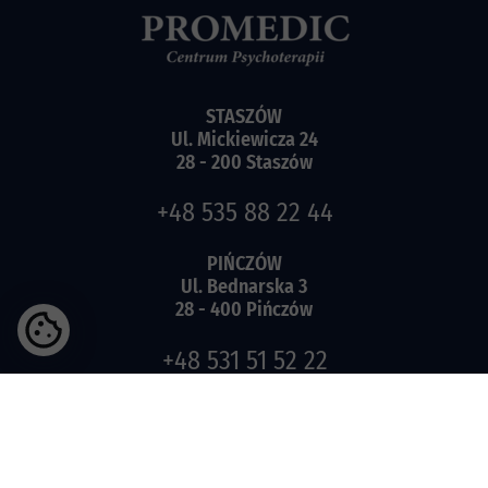
STASZÓW
Ul. Mickiewicza 24
28 - 200 Staszów
+48 535 88 22 44
PIŃCZÓW
Ul. Bednarska 3
28 - 400 Pińczów
+48 531 51 52 22
RODO