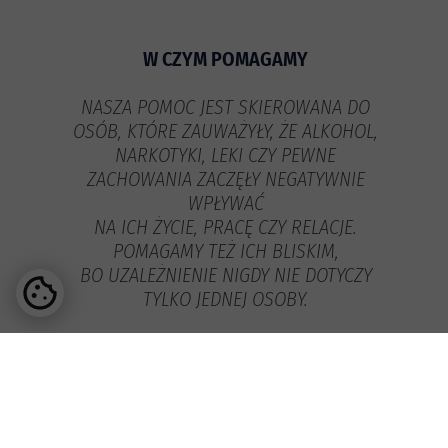
W CZYM POMAGAMY
NASZA POMOC JEST SKIEROWANA DO
OSÓB, KTÓRE ZAUWAŻYŁY, ŻE ALKOHOL,
NARKOTYKI, LEKI CZY PEWNE
ZACHOWANIA ZACZĘŁY NEGATYWNIE
WPŁYWAĆ
NA ICH ŻYCIE, PRACĘ CZY RELACJE.
POMAGAMY TEŻ ICH BLISKIM,
BO UZALEŻNIENIE NIGDY NIE DOTYCZY
TYLKO JEDNEJ OSOBY.
ZAJMUJEMY SIĘ GŁÓWNIE
UZALEŻNIENIEM OD
ALKOHOLU, UZALEŻNIENIEM OD